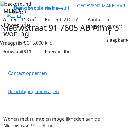
GEGEVENS MAKELAAR
Breng bod uit via
Deel op social media
Move.nl
MENU
TE KOOP
Wonen
118 m²
Perceel
210 m²
Aantal
5
Over de
Nieuwstraat 91
7605 AB Almelo
kamers
kamers
woning
(4
slaapkam
Vraagprijs
€
315.000
k.k.
Bouwjaar
1911
Energielabel
C
Contact opnemen
Bezichtiging aanvragen
Wonen met ruimte en mogelijkheden aan de
Nieuwstraat 91 in Almelo