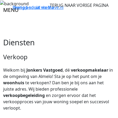
TERUG NAAR VORIGE PAGINA
Breng bod uit via
Deel op social media
Move.nl
MENU
Diensten
Verkoop
Welkom bij
Jonkers Vastgoed
, dé
verkoopmakelaar
in
de omgeving van Almelo! Sta je op het punt om je
woonhuis
te verkopen? Dan ben je bij ons aan het
juiste adres. Wij bieden professionele
verkoopbegeleiding
en zorgen ervoor dat het
verkoopproces van jouw woning soepel en succesvol
verloopt.